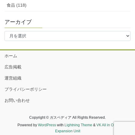
食品 (118)
アーカイブ
ア
ー
カ
イ
ホーム
ブ
広告掲載
運営組織
プライバシーポリシー
お問い合わせ
Copyright © ガスペディア All Rights Reserved.
Powered by
WordPress
with
Lightning Theme
&
VK All in One
Expansion Unit