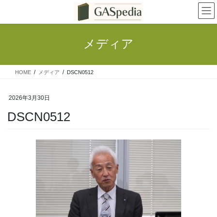
コ
ナ
ン
ビ
テ
ゲ
ン
ー
メディア
ツ
シ
へ
ョ
ス
ン
HOME
メディア
DSCN0512
キ
に
ッ
移
プ
動
2026年3月30日
DSCN0512