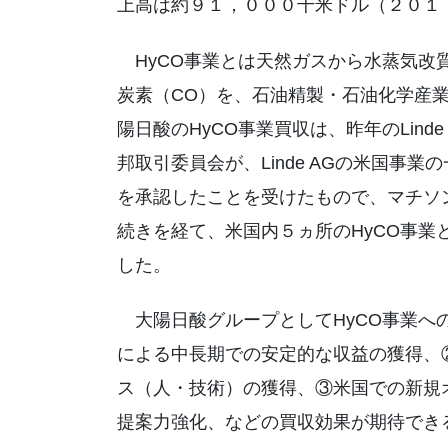
上高は約９１，０００千米ドル（２０１
HyCO事業とは天然ガスから水蒸気改質
炭素（CO）を、石油精製・石油化学産
陽日酸のHyCO事業買収は、昨年のLinde A
邦取引委員会が、Linde AGの米国事
を承認したことを受けたもので、マチソ
続きを経て、米国内５ヵ所のHyCO事
した。
大陽日酸グループとしてHyCO事業への
による中長期での安定的な収益の獲得、
ス（人・技術）の獲得、③米国での新規
提案力強化、などの買収効果が期待でき