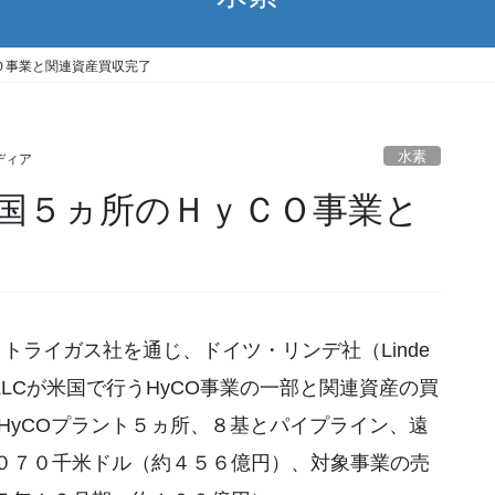
Ｏ事業と関連資産買収完了
水素
ディア
国５ヵ所のＨｙＣＯ事業と
トライガス社を通じ、ドイツ・リンデ社（Linde
erica LLCが米国で行うHyCO事業の一部と関連資産の買
HyCOプラント５ヵ所、８基とパイプライン、遠
０７０千米ドル（約４５６億円）、対象事業の売