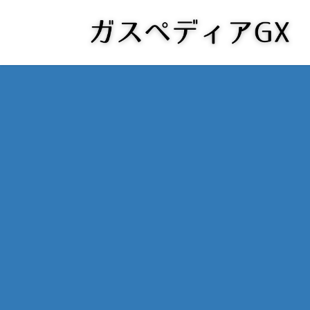
コ
ナ
ン
ビ
テ
ゲ
ン
ー
ツ
シ
へ
ョ
ス
ン
キ
に
ッ
移
プ
動