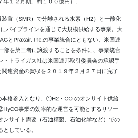
７年１２月期。約１００億円）。
装置（SMR）で分離される水素（H2）と一酸化
業にパイプラインを通じて大規模供給する事業。大
GとPraxair, Inc.の事業統合にともない、米国連
業の一部を第三者に譲渡することを条件に、事業統合
ン・トライガス社は米国連邦取引委員会の承認手
業と関連資産の買収を２０１９年２月２７日に完了
本格参入となり、①H2・CO のオンサイト供給
②HyCO事業の効率的な運営を可能とするリソー
オンサイト需要（石油精製、石油化学など）での
るとしている。