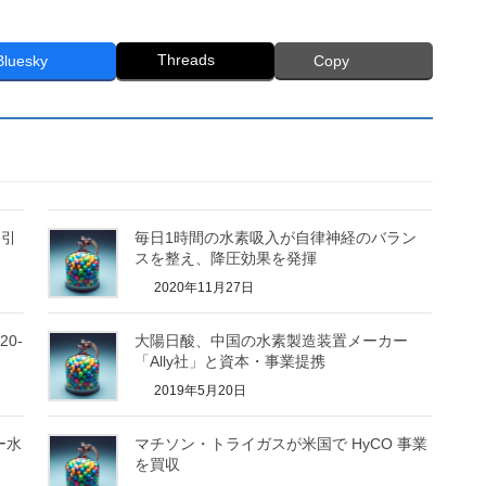
Threads
Bluesky
Copy
ん引
毎日1時間の水素吸入が自律神経のバラン
スを整え、降圧効果を発揮
2020年11月27日
0-
大陽日酸、中国の水素製造装置メーカー
「Ally社」と資本・事業提携
2019年5月20日
ー水
マチソン・トライガスが米国で HyCO 事業
を買収