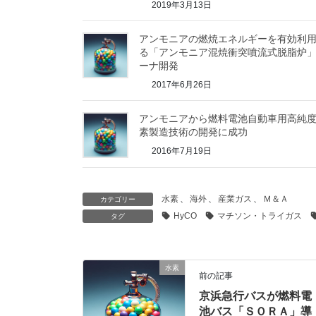
2019年3月13日
アンモニアの燃焼エネルギーを有効利
る「アンモニア混焼衝突噴流式脱脂炉
ーナ開発
2017年6月26日
アンモニアから燃料電池自動車用高純
素製造技術の開発に成功
2016年7月19日
水素
、
海外
、
産業ガス
、
Ｍ＆Ａ
カテゴリー
HyCO
マチソン・トライガス
タグ
水素
前の記事
京浜急行バスが燃料電
池バス「ＳＯＲＡ」導