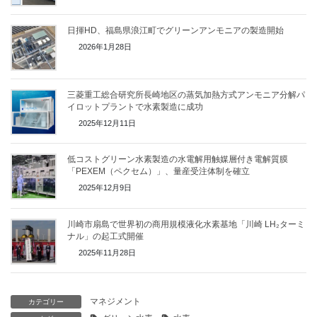
日揮HD、福島県浪江町でグリーンアンモニアの製造開始
2026年1月28日
三菱重工総合研究所長崎地区の蒸気加熱方式アンモニア分解パ
イロットプラントで水素製造に成功
2025年12月11日
低コストグリーン水素製造の水電解用触媒層付き電解質膜
「PEXEM（ペクセム）」、量産受注体制を確立
2025年12月9日
川崎市扇島で世界初の商用規模液化水素基地「川崎 LH₂ターミ
ナル」の起工式開催
2025年11月28日
マネジメント
カテゴリー