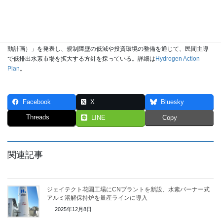
限ると約85.5%が水力・地熱・風力などの再生可能エネルギーで賄われてい
る。詳細は
Energy in New Zealand 25 | Ministry of Business, Innovation &
Employment
。
(註3) ニュージーランド政府は2024年11月に「Hydrogen Action Plan（水素行
動計画）」を発表し、規制障壁の低減や投資環境の整備を通じて、民間主導
で低排出水素市場を拡大する方針を採っている。詳細は
Hydrogen Action
Plan
。
Facebook
X
Bluesky
Threads
LINE
Copy
関連記事
ジェイテクト花園工場にCNプラントを新設、水素バーナー式
アルミ溶解保持炉を量産ラインに導入
2025年12月8日