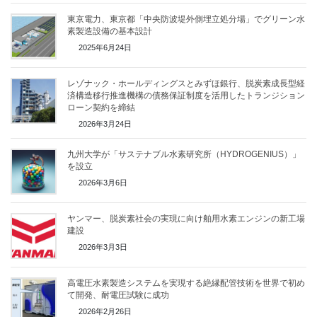
東京電力、東京都「中央防波堤外側埋立処分場」でグリーン水
素製造設備の基本設計
2025年6月24日
レゾナック・ホールディングスとみずほ銀行、脱炭素成長型経
済構造移行推進機構の債務保証制度を活用したトランジション
ローン契約を締結
2026年3月24日
九州大学が「サステナブル水素研究所（HYDROGENIUS）」
を設立
2026年3月6日
ヤンマー、脱炭素社会の実現に向け舶用水素エンジンの新工場
建設
2026年3月3日
高電圧水素製造システムを実現する絶縁配管技術を世界で初め
て開発、耐電圧試験に成功
2026年2月26日