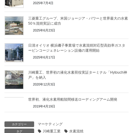
2025年7月4日
三菱重工グループ、米国ジョージア・パワーと世界最大の水素
50％混焼実証に成功
2025年6月23日
日清オイリオ 横浜磯子事業場で水素混焼対応型高効率ガスタ
ービンコージェネレーション設備の運用開始
2025年6月17日
川崎重工、世界初の液化水素荷役実証ターミナル「Hytouch神
戸」を納入
2020年12月3日
世界初、液化⽔素⽤船陸間移送ローディングアーム開発
2019年4月19日
マーケティング
カテゴリー
川崎重工業
水素混焼
タグ