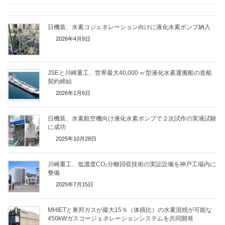
日機装、水素コジェネレーション向けに液化水素ポンプ納入
2026年4月8日
JSEと川崎重工、世界最大40,000 ㎥型液化水素運搬船の造船
契約締結
2026年1月6日
日機装、水素航空機向け液化水素ポンプで２次試作の実液試験
に成功
2025年10月28日
川崎重工、低濃度CO₂分離回収技術の実証設備を神戸工場内に
整備
2025年7月15日
MHIETと東邦ガスが最大15％（体積比）の水素混焼が可能な
450kWガスコージェネレーションシステムを共同開発