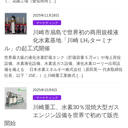
て、花園工場（愛知県岡 […]
2025年11月28日
マーケティング
川崎市扇島で世界初の商用規模液
化水素基地「川崎 LH₂ターミナ
ル」の起工式開催
世界最大級の液化水素貯蔵タンク（貯蔵容量 5 万㎥）や海上荷役
設備、水素液化設備、水素送ガス設備、液化水素ローリー出荷設
備を備える 日本水素エネルギー株式会社（原田英一 代表取締役
社長、以下「JSE」）と川崎重工業株式 […]
2025年10月8日
マーケティング
川崎重工、水素30％混焼大型ガス
エンジン設備を世界で初めて販売
開始