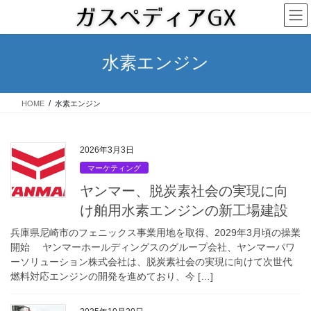
コ
ナ
ン
ビ
テ
ゲ
ン
ー
水素エンジン
ツ
シ
へ
ョ
ス
ン
HOME
水素エンジン
キ
に
ッ
移
プ
動
2026年3月3日
マーケティング
ヤンマー、脱炭素社会の実現に向
け舶用水素エンジンの新工場建設
兵庫県尼崎市のフェニックス事業用地を取得、2029年3月頃の操業
開始 ヤンマーホールディングスのグループ会社、ヤンマーパワ
ーソリューション株式会社は、脱炭素社会の実現に向けて次世代
燃料対応エンジンの開発を進めており、今 […]