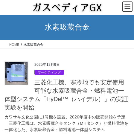
コ
ナ
ン
ビ
テ
ゲ
ン
ー
水素吸蔵合金
ツ
シ
へ
ョ
ス
ン
HOME
水素吸蔵合金
キ
に
ッ
移
プ
動
2025年12月9日
マーケティング
三菱化工機、寒冷地でも安定使用
可能な水素吸蔵合金・燃料電池一
体型システム「HyDel™（ハイデル）」の実証
実験を開始
カワサキ文化公園に1号機を設置、2026年度中の販売開始を予定
三菱化工機は、水素吸蔵合金タンク（MHタンク）と燃料電池を
一体化した、水素吸蔵合金・燃料電池一体型システム