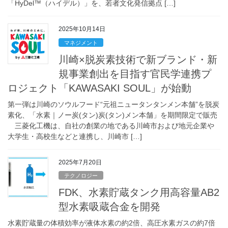
「HyDel™（ハイデル）」を、若者文化発信拠点 […]
2025年10月14日
マネジメント
川崎×脱炭素技術で新ブランド・新
規事業創出を目指す官民学連携プ
ロジェクト「KAWASAKI SOUL」が始動
第一弾は川崎のソウルフード“元祖ニュータンタンメン本舗”を脱炭
素化、「水素｜ノー炭(タン)炭(タン)メン本舗」を期間限定で販売
三菱化工機は、自社の創業の地である川崎市および地元企業や
大学生・高校生などと連携し、川崎市 […]
2025年7月20日
テクノロジー
FDK、水素貯蔵タンク用高容量AB2
型水素吸蔵合金を開発
水素貯蔵量の体積効率が液体水素の約2倍、高圧水素ガスの約7倍