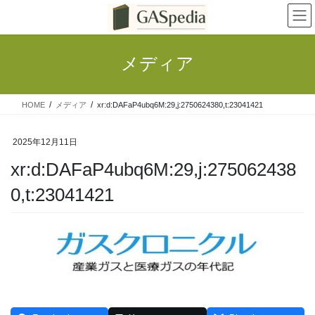
コ
ナ
ン
ビ
テ
ゲ
ン
ー
メディア
ツ
シ
へ
ョ
ス
ン
HOME
メディア
xr:d:DAFaP4ubq6M:29,j:2750624380,t:23041421
キ
に
ッ
移
プ
動
2025年12月11日
xr:d:DAFaP4ubq6M:29,j:275062438
0,t:23041421