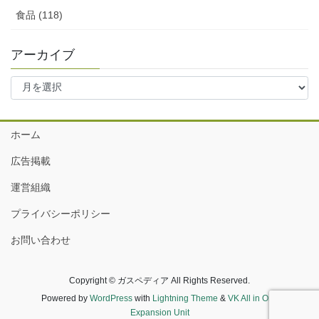
食品 (118)
アーカイブ
ア
ー
カ
イ
ホーム
ブ
広告掲載
運営組織
プライバシーポリシー
お問い合わせ
Copyright © ガスペディア All Rights Reserved.
Powered by
WordPress
with
Lightning Theme
&
VK All in One
Expansion Unit