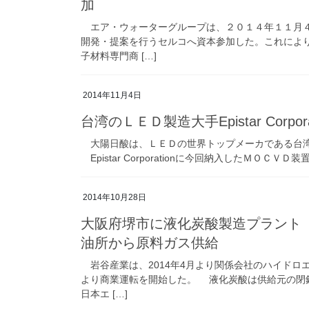
加
エア・ウォーターグループは、２０１４年１１月４
開発・提案を行うセルコへ資本参加した。これによ
子材料専門商 […]
2014年11月4日
台湾のＬＥＤ製造大手Epistar Cor
大陽日酸は、ＬＥＤの世界トップメーカである台湾のEpi
Epistar Corporationに今回納入したＭＯＣＶ
2014年10月28日
大阪府堺市に液化炭酸製造プラント「
油所から原料ガス供給
岩谷産業は、2014年4月より関係会社のハイドロ
より商業運転を開始した。 液化炭酸は供給元の閉
日本エ […]