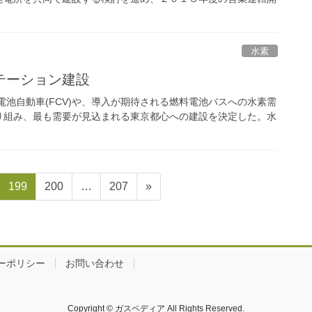
水素
テーション建設
池自動車(FCV)や、導入が期待される燃料電池バスへの水素需
り組み、最も需要が見込まれる東京都心への建設を決定した。水
固
固
固
199
200
…
207
»
定
定
定
ペ
ペ
ペ
ー
ー
ー
ジ
ジ
ジ
ーポリシー
お問い合わせ
Copyright © ガスペディア All Rights Reserved.