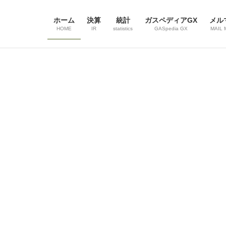
ホーム
決算
統計
ガスペディアGX
メル
HOME
IR
statistics
GASpedia GX
MAIL 