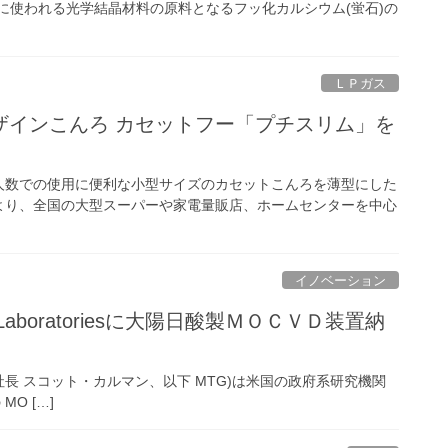
に使われる光学結晶材料の原料となるフッ化カルシウム(蛍石)の
ＬＰガス
ザインこんろ カセットフー「プチスリム」を
数での使用に便利な小型サイズのカセットこんろを薄型にした
)より、全国の大型スーパーや家電量販店、ホームセンターを中心
イノベーション
l Laboratoriesに大陽日酸製ＭＯＣＶＤ装置納
Inc.(社長 スコット・カルマン、以下 MTG)は米国の政府系研究機関
 MO […]