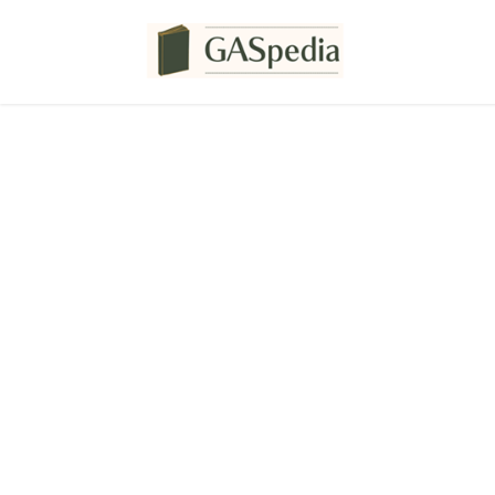
コ
ナ
ン
ビ
テ
ゲ
ン
ー
ツ
シ
へ
ョ
ス
ン
キ
に
ッ
移
プ
動