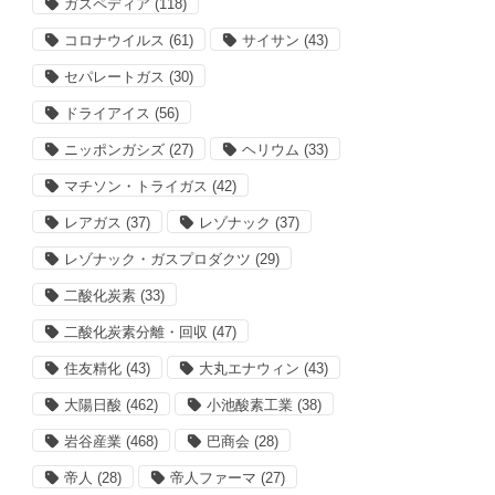
ガスペディア
(118)
コロナウイルス
(61)
サイサン
(43)
セパレートガス
(30)
ドライアイス
(56)
ニッポンガシズ
(27)
ヘリウム
(33)
マチソン・トライガス
(42)
レアガス
(37)
レゾナック
(37)
レゾナック・ガスプロダクツ
(29)
二酸化炭素
(33)
二酸化炭素分離・回収
(47)
住友精化
(43)
大丸エナウィン
(43)
大陽日酸
(462)
小池酸素工業
(38)
岩谷産業
(468)
巴商会
(28)
帝人
(28)
帝人ファーマ
(27)