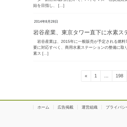
始を目指し、 […]
2014年8月28日
岩谷産業、東京タワー直下に水素ス
岩谷産業は、2015年に一般販売が予定される燃料電
要に対応すべく、商用水素ステーションの整備に取
素ス […]
投
固
固
«
1
…
198
稿
定
定
ペ
ペ
の
ー
ー
ペ
ジ
ジ
ホーム
広告掲載
運営組織
プライバシ
ー
ジ