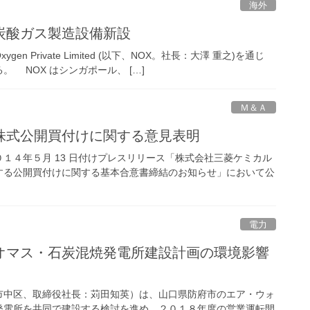
海外
炭酸ガス製造設備新設
n Private Limited (以下、NOX。社長：大澤 重之)を通じ
 NOX はシンガポール、 […]
Ｍ＆Ａ
株式公開買付けに関する意見表明
４年５月 13 日付けプレスリリース「株式会社三菱ケミカル
する公開買付けに関する基本合意書締結のお知らせ」において公
電力
オマス・石炭混焼発電所建設計画の環境影響
中区、取締役社長：苅田知英）は、山口県防府市のエア・ウォ
発電所を共同で建設する検討を進め、２０１８年度の営業運転開