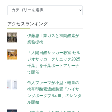
カ
テ
ゴ
アクセスランキング
リ
ー
伊藤忠工業ガスと福岡酸素が
業務提携
「大陽日酸サッカー教室 セル
ジオサッカークリニック2025
千葉」を千葉ポートアリーナ
で開催
帝人ファーマが小型・軽量の
携帯型酸素濃縮装置「ハイサ
ンソポータブルαⅢ」のレンタ
ル開始