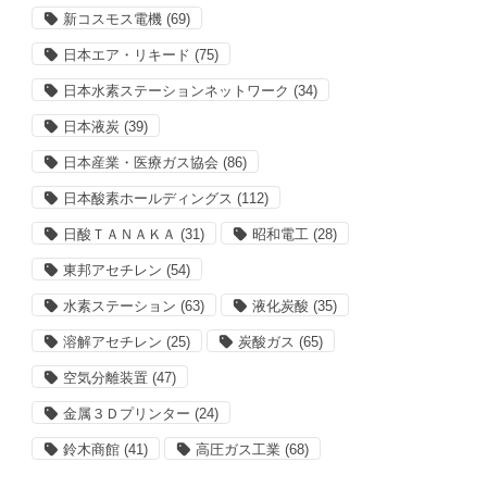
新コスモス電機
(69)
日本エア・リキード
(75)
日本水素ステーションネットワーク
(34)
日本液炭
(39)
日本産業・医療ガス協会
(86)
日本酸素ホールディングス
(112)
日酸ＴＡＮＡＫＡ
(31)
昭和電工
(28)
東邦アセチレン
(54)
水素ステーション
(63)
液化炭酸
(35)
溶解アセチレン
(25)
炭酸ガス
(65)
空気分離装置
(47)
金属３Ｄプリンター
(24)
鈴木商館
(41)
高圧ガス工業
(68)