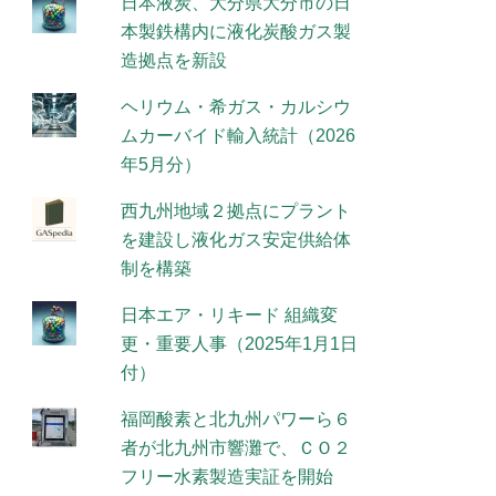
日本液炭、大分県大分市の日
本製鉄構内に液化炭酸ガス製
造拠点を新設
ヘリウム・希ガス・カルシウ
ムカーバイド輸入統計（2026
年5月分）
西九州地域２拠点にプラント
を建設し液化ガス安定供給体
制を構築
日本エア・リキード 組織変
更・重要人事（2025年1月1日
付）
福岡酸素と北九州パワーら６
者が北九州市響灘で、ＣＯ２
フリー水素製造実証を開始