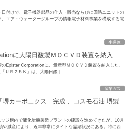
日付けで、電子機器部品の仕入・販売ならびに回路ユニットの
り、エア・ウォーターグループの情報電子材料事業を構成する電
半導体
porationに大陽日酸製ＭＯＣＶＤ装置を納入
star Corporationに、量産型ＭＯＣＶＤ装置を納入した。
Ｄ装置『ＵＲ２５Ｋ』は、大陽日酸 […]
産業ガス
堺カーボニクス」完成 、コスモ石油 堺製
エッジ構内で液化炭酸製造プラントの建設を進めてきたが、10月
鎖や減産により、近年非常にタイトな需給状況にある。特に西