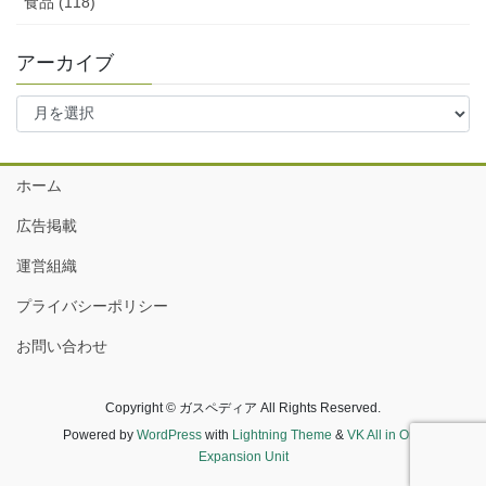
食品 (118)
アーカイブ
ア
ー
カ
イ
ホーム
ブ
広告掲載
運営組織
プライバシーポリシー
お問い合わせ
Copyright © ガスペディア All Rights Reserved.
Powered by
WordPress
with
Lightning Theme
&
VK All in One
Expansion Unit