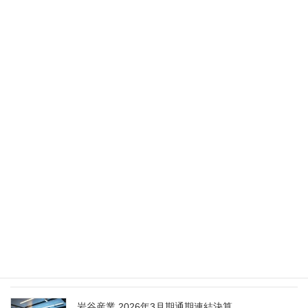
異動（2026年5月28日付）
2026年5月28日
Nippon Sanso Euro-Holding、AI研究・イノベーシ
ョンへの支援で倫理やデジタル化への取り組み強
化
2026年5月27日
エア・ウォーター、経営体制を見直し業務執行を
担う取締役を一新
2026年5月25日
日本液炭、大分県大分市の日本製鉄構内に液化炭
酸ガス製造拠点を新設
2026年5月16日
岩谷産業 2026年3月期通期連結決算