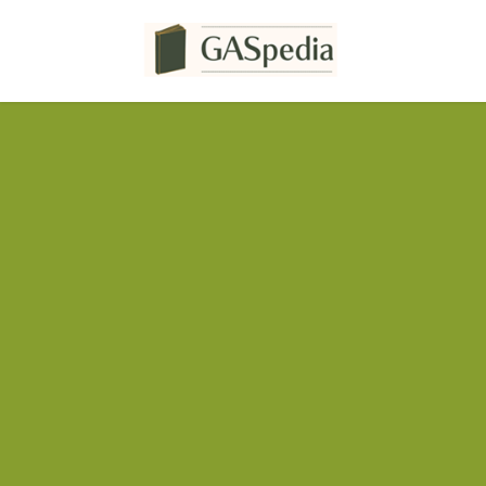
コ
ナ
ン
ビ
テ
ゲ
ン
ー
ツ
シ
へ
ョ
ス
ン
キ
に
ッ
移
プ
動