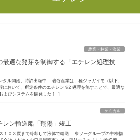
農業・林業・漁業
の最適な発芽を制御する「エチレン処理技
のレンタル開始、特許出願中 岩谷産業は、種ジャガイモ（以下、
工程において、所定条件のエチレン※2 処理を施すことで、最適な
よびシステムを開発した […]
ケミカル
チレン輸送船「翔陽」竣工
ス１０３度まで冷却して液体で輸送 東ソーグループの中核物
式会社（本社：山口県周南市）は、運航するエチレン輸送船