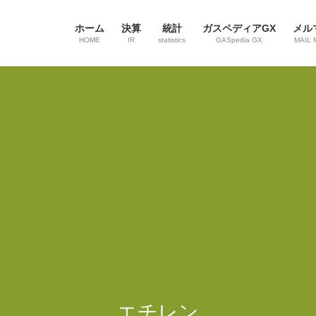
ホーム
決算
統計
ガスペディアGX
メル
HOME
IR
statistics
GASpedia GX
MAIL 
エチレン