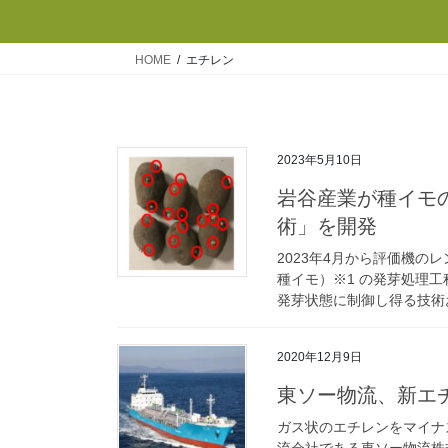
HOME
エチレン
2023年5月10日
岩谷産業が種イモ
術」を開発
2023年4月から評価機
種イモ）※1 の発芽処理
発芽状態に制御し得る技術お
2020年12月9日
東ソー物流、新エ
ガス状のエチレンをマイナ
流会社である東ソー物流株