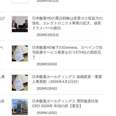
2026年5月12日
及び
日本酸素HDの重点戦略は産業ガス収益力の
強化、エレクトロニクス事業の拡大、成長
ドライバーの創出
2026年3月31日
スベ
日本酸素HD傘下のOximesa、スペインで在
宅医療サービス事業を行うETH社の買収完
了
2026年3月4日
人事
日本酸素ホールディングス 組織変更・重要
人事異動（2026年4月1日付）
2026年2月4日
結決
日本酸素ホールディングス 濱田敏彦社長
CEO 2026年 年頭の辞【要旨】
2026年1月5日