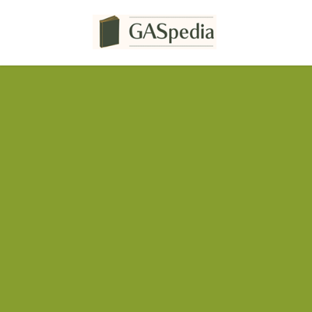
コ
ナ
ン
ビ
テ
ゲ
ン
ー
ツ
シ
へ
ョ
ス
ン
キ
に
ッ
移
プ
動