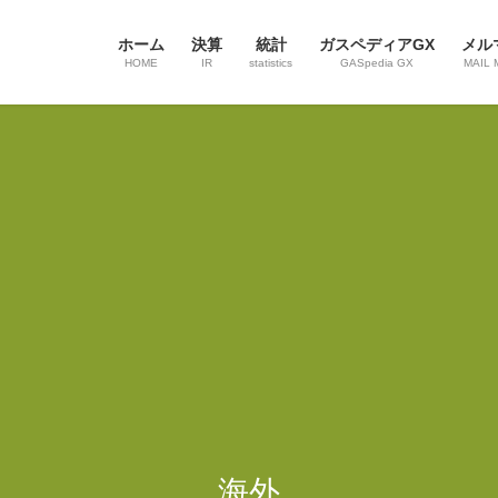
ホーム
決算
統計
ガスペディアGX
メル
HOME
IR
statistics
GASpedia GX
MAIL 
海外