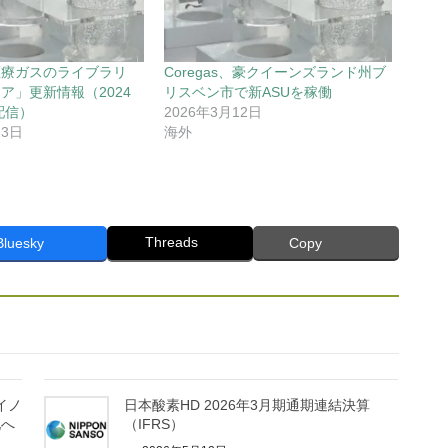
医療ガスのライブラリ
Coregas、豪クイーンズランド州ブ
ア」更新情報（2024
リスベン市で新ASUを稼働
配信）
2026年3月12日
23日
海外
Threads
Bluesky
Copy
・イノ
日本酸素HD 2026年3月期通期連結決算
化へ
（IFRS）