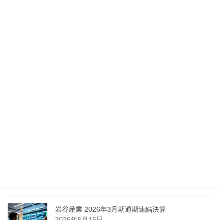
2026年5月28日
Nippon Sanso Euro-Holding、AI研究・イノベーシ
ョンへの支援で倫理やデジタル化への取り組み強
化
2026年5月27日
エア・ウォーター、経営体制を見直し業務執行を
担う取締役を一新
2026年5月25日
日本液炭、大分県大分市の日本製鉄構内に液化炭
酸ガス製造拠点を新設
2026年5月16日
岩谷産業 2026年3月期通期連結決算
2026年5月15日