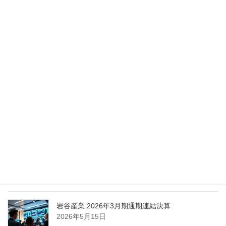
Nippon Sanso Euro-Holding、AI研究・イノベーシ
ョンへの支援で倫理やデジタル化への取り組み強
化
2026年5月27日
エア・ウォーター、経営体制を見直し業務執行を
担う取締役を一新
2026年5月25日
日本液炭、大分県大分市の日本製鉄構内に液化炭
酸ガス製造拠点を新設
2026年5月16日
岩谷産業 2026年3月期通期連結決算
2026年5月15日