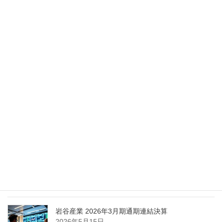
2026年5月28日
Nippon Sanso Euro-Holding、AI研究・イノベーシ
ョンへの支援で倫理やデジタル化への取り組み強
化
2026年5月27日
エア・ウォーター、経営体制を見直し業務執行を
担う取締役を一新
2026年5月25日
日本液炭、大分県大分市の日本製鉄構内に液化炭
酸ガス製造拠点を新設
2026年5月16日
岩谷産業 2026年3月期通期連結決算
2026年5月15日