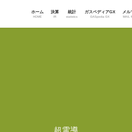
ホーム
決算
統計
ガスペディアGX
メル
HOME
IR
statistics
GASpedia GX
MAIL 
超電導