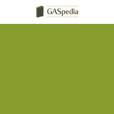
コ
ナ
ン
ビ
テ
ゲ
ン
ー
ツ
シ
へ
ョ
ス
ン
キ
に
ッ
移
プ
動