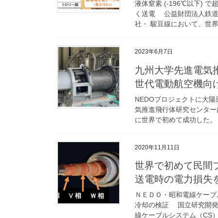
液体窒素 (-196℃以下)
く送電 公益財団法人鉄道
社・ 駿豆線において、世界
2023年6月7日
九州大学先進電気
世代電動航空機向け
NEDOプロジェクトに大
気推進飛行体研究センターは
に世界で初めて成功した。 航
2020年11月11日
世界で初めて民間
送電時の電力損失を
ＮＥＤＯ・昭和電線ケーブ
冷却の検証 国立研究開発
線ケーブルシステム（CS）、