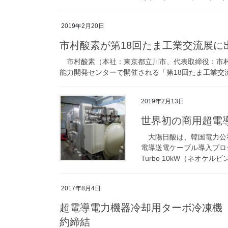
2019年2月20日
市村酸素が第18回たま工業交流展に
市村酸素（本社：東京都立川市、代表取締役：市村 博
能力開発センターで開催される「第18回たま工業交
2019年2月13日
世界初の商用超電
大陽日酸は、韓国電力公社
電導送電ケーブル導入プロジ
Turbo 10kW（ネオケルビン
2017年8月4日
超電導電力機器冷却用ターボ冷凍機（NeoK
約締結