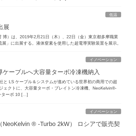
低温
出展
）は、2019年2月21日（木）、22日（金）東京都多摩職業
流展」に出展する。液体窒素を使用した超電導実験装置を展示。
イノベーション
導ケーブルへ大容量ターボ冷凍機納入
と LS ケーブル＆システムが進めている世界初の商用での超
ェクトに、大容量ターボ・ブレイトン冷凍機、NeoKelvin®-
ターボ 10 […]
イノベーション
elvin ® -Turbo 2kW） ロシアで販売契