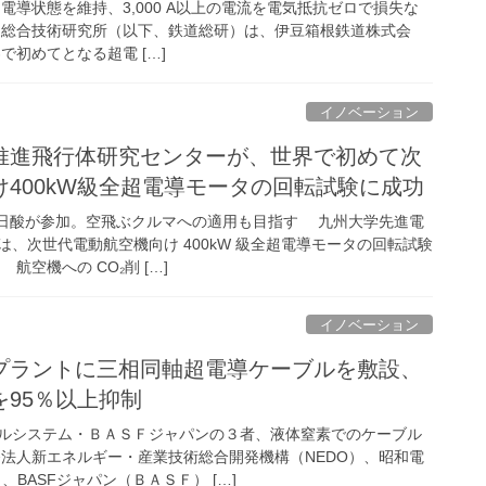
 で超電導状態を維持、3,000 A以上の電流を電気抵抗ゼロで損失な
総合技術研究所（以下、鉄道総研）は、伊豆箱根鉄道株式会
で初めてとなる超電 […]
イノベーション
推進飛行体研究センターが、世界で初めて次
400kW級全超電導モータの回転試験に成功
陽日酸が参加。空飛ぶクルマへの適用も目指す 九州大学先進電
、次世代電動航空機向け 400kW 級全超電導モータの回転試験
空機への CO₂削 […]
イノベーション
プラントに三相同軸超電導ケーブルを敷設、
95％以上抑制
ルシステム・ＢＡＳＦジャパンの３者、液体窒素でのケーブル
法人新エネルギー・産業技術総合開発機構（NEDO）、昭和電
BASFジャパン（ＢＡＳＦ） […]