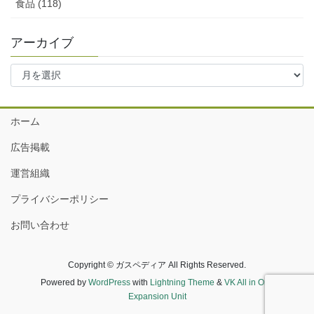
食品 (118)
アーカイブ
ア
ー
カ
イ
ホーム
ブ
広告掲載
運営組織
プライバシーポリシー
お問い合わせ
Copyright © ガスペディア All Rights Reserved.
Powered by
WordPress
with
Lightning Theme
&
VK All in One
Expansion Unit