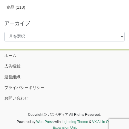
食品 (118)
アーカイブ
ア
ー
カ
イ
ホーム
ブ
広告掲載
運営組織
プライバシーポリシー
お問い合わせ
Copyright © ガスペディア All Rights Reserved.
Powered by
WordPress
with
Lightning Theme
&
VK All in One
Expansion Unit