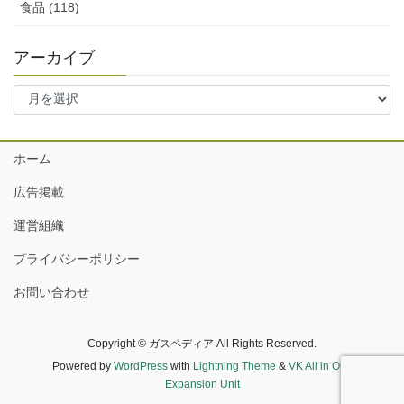
食品 (118)
アーカイブ
ア
ー
カ
イ
ホーム
ブ
広告掲載
運営組織
プライバシーポリシー
お問い合わせ
Copyright © ガスペディア All Rights Reserved.
Powered by
WordPress
with
Lightning Theme
&
VK All in One
Expansion Unit