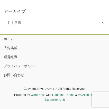
アーカイブ
ア
ー
カ
イ
ホーム
ブ
広告掲載
運営組織
プライバシーポリシー
お問い合わせ
Copyright © ガスペディア All Rights Reserved.
Powered by
WordPress
with
Lightning Theme
&
VK All in One
Expansion Unit