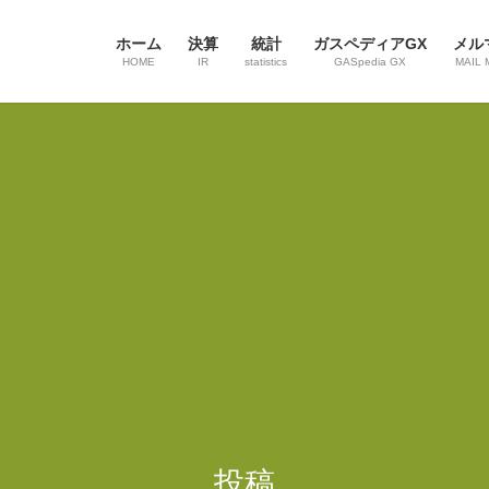
ホーム
決算
統計
ガスペディアGX
メル
HOME
IR
statistics
GASpedia GX
MAIL 
投稿