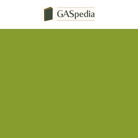
コ
ナ
ン
ビ
テ
ゲ
ン
ー
ツ
シ
へ
ョ
ス
ン
キ
に
ッ
移
プ
動