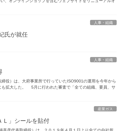
に伴い、オンラインショップを含むウェブサイトをリニューアルオ
人事・組織
紀氏が就任
人事・組織
得
役）は、大府事業所で行っていたISO9001の運用を今年から
にも拡大した。 5月に行われた審査で「全ての組織、要員、サ
産業ガス
ＡＬ」シールを貼付
鋤柄喜彦代表取締役）は、２０１９年４月１日より全ての自社所