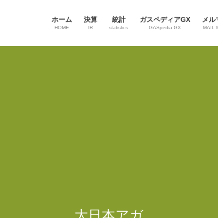
ホーム
決算
統計
ガスペディアGX
メル
HOME
IR
statistics
GASpedia GX
MAIL 
大日本アガ