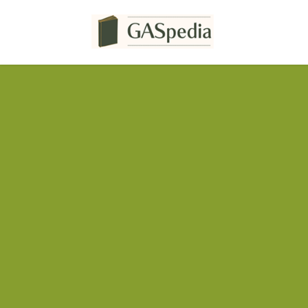
コ
ナ
ン
ビ
テ
ゲ
ン
ー
ツ
シ
へ
ョ
ス
ン
キ
に
ッ
移
プ
動