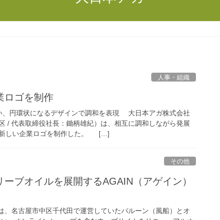
人事・組織
業ロゴを制作
い、円環状になるデザインで調和を表現 大日本アガ株式会社
区 / 代表取締役社長：鋤柄雄紀）は、相互に調和しながら発展
新しい企業ロゴを制作した。 […]
その他
ーブオイルを展開するAGAIN（アゲイン）
は、名古屋市中区千代田で運営していたバルーン（風船）とオ