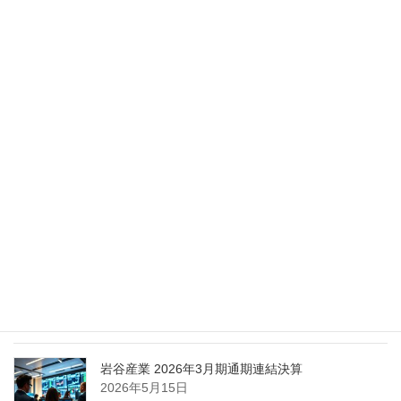
Nippon Sanso Euro-Holding、AI研究・イノベーシ
ョンへの支援で倫理やデジタル化への取り組み強
化
2026年5月27日
エア・ウォーター、経営体制を見直し業務執行を
担う取締役を一新
2026年5月25日
日本液炭、大分県大分市の日本製鉄構内に液化炭
酸ガス製造拠点を新設
2026年5月16日
岩谷産業 2026年3月期通期連結決算
2026年5月15日