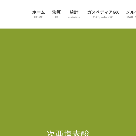
ホーム
決算
統計
ガスペディアGX
メル
HOME
IR
statistics
GASpedia GX
MAIL 
次亜塩素酸