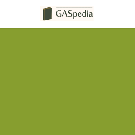
コ
ナ
ン
ビ
テ
ゲ
ン
ー
ツ
シ
へ
ョ
ス
ン
キ
に
ッ
移
プ
動