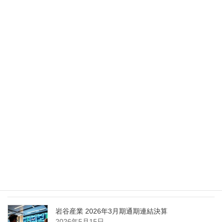
2026年5月28日
Nippon Sanso Euro-Holding、AI研究・イノベーシ
ョンへの支援で倫理やデジタル化への取り組み強
化
2026年5月27日
エア・ウォーター、経営体制を見直し業務執行を
担う取締役を一新
2026年5月25日
日本液炭、大分県大分市の日本製鉄構内に液化炭
酸ガス製造拠点を新設
2026年5月16日
岩谷産業 2026年3月期通期連結決算
2026年5月15日