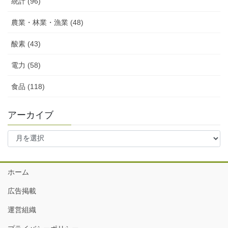
統計 (96)
農業・林業・漁業 (48)
酸素 (43)
電力 (58)
食品 (118)
アーカイブ
ア
ー
カ
イ
ホーム
ブ
広告掲載
運営組織