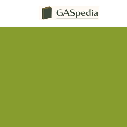
コ
ナ
ン
ビ
テ
ゲ
ン
ー
ツ
シ
へ
ョ
ス
ン
キ
に
ッ
移
プ
動