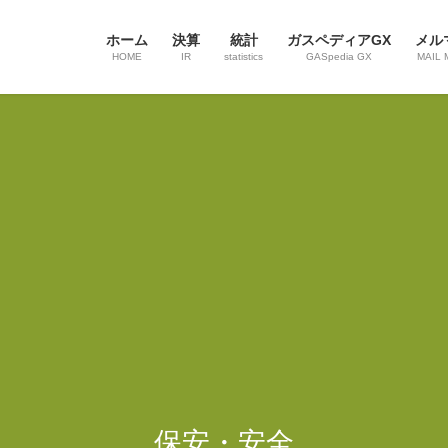
ホーム
決算
統計
ガスペディアGX
メル
HOME
IR
statistics
GASpedia GX
MAIL 
保安・安全