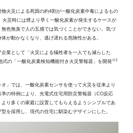
物火災による死因の約4割が一酸化炭素中毒によるもの
、火災時には煙より早く一酸化炭素が発生するケースが
、無色無臭で人の五感では気づくことができない。気づ
身体が動かなくなり、逃げ遅れる危険性がある。
企業として「火災による犠牲者を一人でも減らした
※2
電池式の「一酸化炭素検知機能付き火災警報器」を開発
オ」では、一酸化炭素センサを使って火災を従来より
基準の特例により、光電式住宅用防災警報器（CO反応
、より多くの家庭に設置してもらえるようシンプルであ
ブ型を採用し、現代の住宅に馴染むデザインにした。