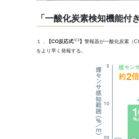
「一酸化炭素検知機能付き
※3
１．
【CO反応式
】
警報器が一酸化炭素（C
をより早く発報する。