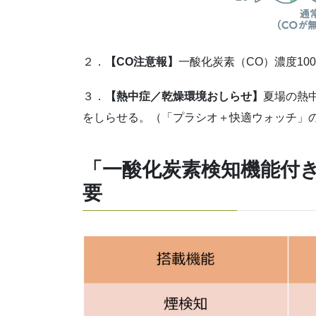
２．
【CO注意報】
一酸化炭素（CO）濃度10
３．
【熱中症／乾燥環境おしらせ】
夏場の熱
をしらせる。（「プラシオ＋快適ウォッチ」
「
一酸化炭素検知機能付き
要