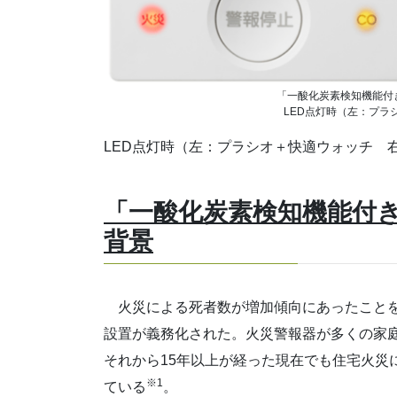
「一酸化炭素検知機能付き
LED点灯時（左：プラ
LED点灯時（左：プラシオ＋快適ウォッチ 
「一酸化炭素検知機能付き
背景
火災による死者数が増加傾向にあったことを受
設置が義務化された。火災警報器が多くの家
それから15年以上が経った現在でも住宅火災
※1
ている
。