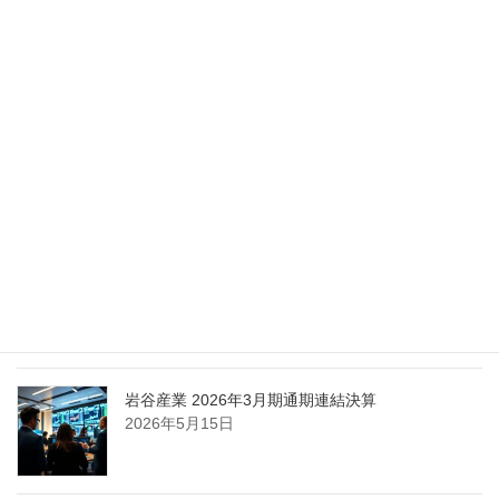
Nippon Sanso Euro-Holding、AI研究・イノベーシ
ョンへの支援で倫理やデジタル化への取り組み強
化
2026年5月27日
エア・ウォーター、経営体制を見直し業務執行を
担う取締役を一新
2026年5月25日
日本液炭、大分県大分市の日本製鉄構内に液化炭
酸ガス製造拠点を新設
2026年5月16日
岩谷産業 2026年3月期通期連結決算
2026年5月15日