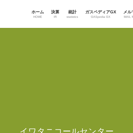
ホーム
決算
統計
ガスペディアGX
メル
HOME
IR
statistics
GASpedia GX
MAIL 
イワタニコールセンター