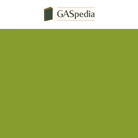
コ
ナ
ン
ビ
テ
ゲ
ン
ー
ツ
シ
へ
ョ
ス
ン
キ
に
ッ
移
プ
動