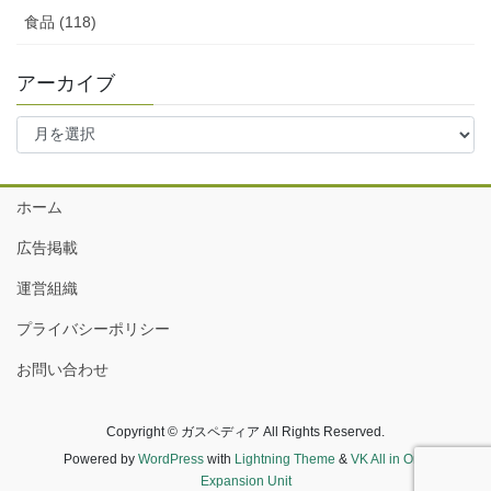
食品 (118)
アーカイブ
ア
ー
カ
イ
ホーム
ブ
広告掲載
運営組織
プライバシーポリシー
お問い合わせ
Copyright © ガスペディア All Rights Reserved.
Powered by
WordPress
with
Lightning Theme
&
VK All in One
Expansion Unit