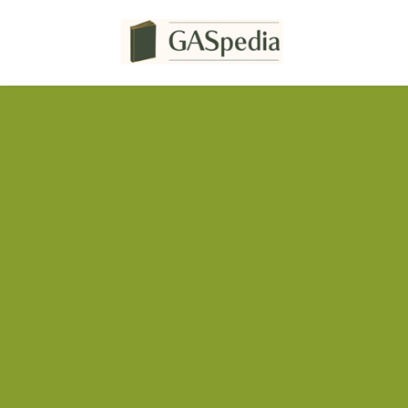
コ
ナ
ン
ビ
テ
ゲ
ン
ー
ツ
シ
へ
ョ
ス
ン
キ
に
ッ
移
プ
動