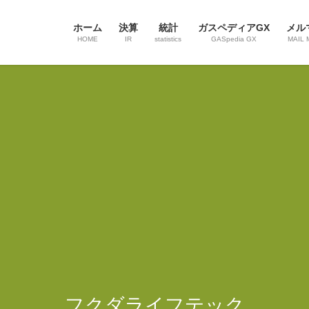
ホーム
決算
統計
ガスペディアGX
メル
HOME
IR
statistics
GASpedia GX
MAIL 
フクダライフテック