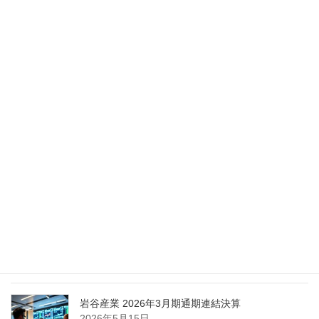
2026年5月28日
Nippon Sanso Euro-Holding、AI研究・イノベーシ
ョンへの支援で倫理やデジタル化への取り組み強
化
2026年5月27日
エア・ウォーター、経営体制を見直し業務執行を
担う取締役を一新
2026年5月25日
日本液炭、大分県大分市の日本製鉄構内に液化炭
酸ガス製造拠点を新設
2026年5月16日
岩谷産業 2026年3月期通期連結決算
2026年5月15日