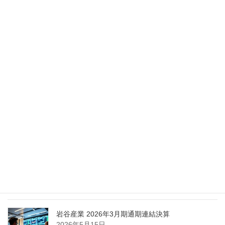
2026年5月28日
Nippon Sanso Euro-Holding、AI研究・イノベーシ
ョンへの支援で倫理やデジタル化への取り組み強
化
2026年5月27日
エア・ウォーター、経営体制を見直し業務執行を
担う取締役を一新
2026年5月25日
日本液炭、大分県大分市の日本製鉄構内に液化炭
酸ガス製造拠点を新設
2026年5月16日
岩谷産業 2026年3月期通期連結決算
2026年5月15日