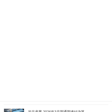
異動（2026年5月28日付）
2026年5月28日
Nippon Sanso Euro-Holding、AI研究・イノベーシ
ョンへの支援で倫理やデジタル化への取り組み強
化
2026年5月27日
エア・ウォーター、経営体制を見直し業務執行を
担う取締役を一新
2026年5月25日
日本液炭、大分県大分市の日本製鉄構内に液化炭
酸ガス製造拠点を新設
2026年5月16日
岩谷産業 2026年3月期通期連結決算