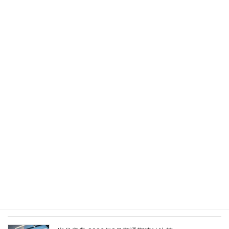
異動（2026年5月28日付）
2026年5月28日
Nippon Sanso Euro-Holding、AI研究・イノベーシ
ョンへの支援で倫理やデジタル化への取り組み強
化
2026年5月27日
エア・ウォーター、経営体制を見直し業務執行を
担う取締役を一新
2026年5月25日
日本液炭、大分県大分市の日本製鉄構内に液化炭
酸ガス製造拠点を新設
2026年5月16日