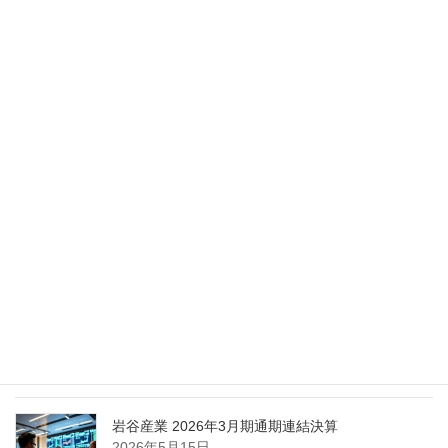
2026年5月28日
Nippon Sanso Euro-Holding、AI研究・イノベーシ
ョンへの支援で倫理やデジタル化への取り組み強
化
2026年5月27日
エア・ウォーター、経営体制を見直し業務執行を
担う取締役を一新
2026年5月25日
日本液炭、大分県大分市の日本製鉄構内に液化炭
酸ガス製造拠点を新設
2026年5月16日
岩谷産業 2026年3月期通期連結決算
2026年5月15日