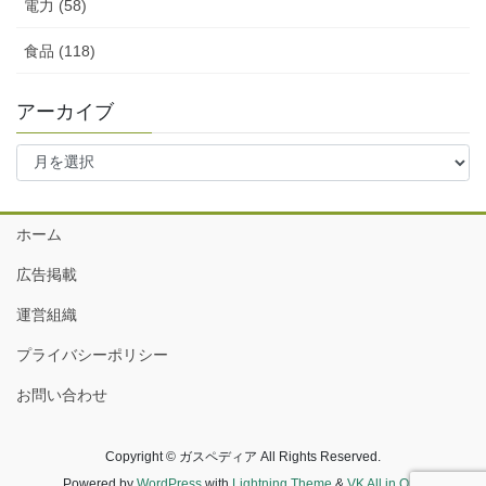
電力 (58)
食品 (118)
アーカイブ
ア
ー
カ
イ
ホーム
ブ
広告掲載
運営組織
プライバシーポリシー
お問い合わせ
Copyright © ガスペディア All Rights Reserved.
Powered by
WordPress
with
Lightning Theme
&
VK All in One