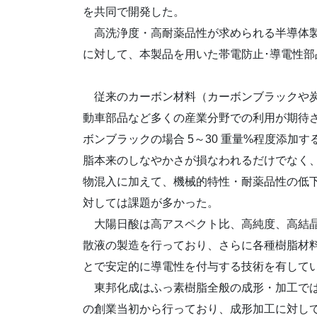
を共同で開発した。
高洗浄度・高耐薬品性が求められる半導体製
に対して、本製品を用いた帯電防止･導電性部品（
従来のカーボン材料（カーボンブラックや炭
動車部品など多くの産業分野での利用が期待
ボンブラックの場合 5～30 重量%程度添加
脂本来のしなやかさが損なわれるだけでなく
物混入に加えて、機械的特性・耐薬品性の低
対しては課題が多かった。
大陽日酸は高アスペクト比、高純度、高結晶、高
散液の製造を行っており、さらに各種樹脂材料
とで安定的に導電性を付与する技術を有して
東邦化成はふっ素樹脂全般の成形・加工では、成形
の創業当初から行っており、成形加工に対し