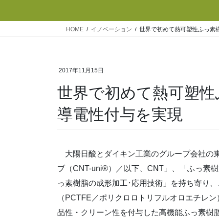
HOME
イノベーション
世界で初めて熱可塑性ふっ素樹
2017年11月15日
世界で初めて熱可塑性ふ
導電性付与を実現
大陽日酸とダイキン工業のグループ会社の東
ブ（CNT-uni®）／以下、CNT」、「ふっ
っ素樹脂の成形加工･応用技術」を持ち寄り
（PCTFE／ポリクロロトリフルオロエチレ
品性・クリーン性を付与した高機能ふっ素樹脂