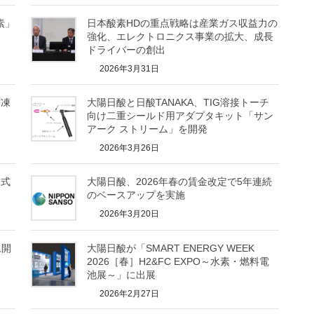
素」
日本酸素HDの重点戦略は産業ガス収益力の
強化、エレクトロニクス事業の拡大、成長
ドライバーの創出
2026年3月31日
「凍
大陽日酸と日酸TANAKA、TIG溶接トーチ
向け二重シールド用アダプタキット「サン
アーク ストリーム」を開発
2026年3月26日
ハ式
大陽日酸、2026年春の賃金改定で5年連続
のベースアップを実施
2026年3月20日
ム開
大陽日酸が「SMART ENERGY WEEK
2026［春］H2&FC EXPO～水素・燃料電
池展～」に出展
2026年2月27日