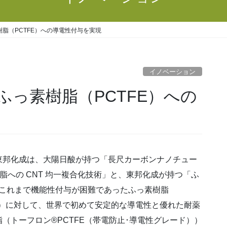
脂（PCTFE）への導電性付与を実現
イノベーション
っ素樹脂（PCTFE）への
邦化成は、大陽日酸が持つ「長尺カーボンナノチュー
素樹脂への CNT 均一複合化技術」と、東邦化成が持つ「ふ
、これまで機能性付与が困難であったふっ素樹脂
ン）に対して、世界で初めて安定的な導電性と優れた耐薬
（トーフロン®PCTFE（帯電防止･導電性グレード））