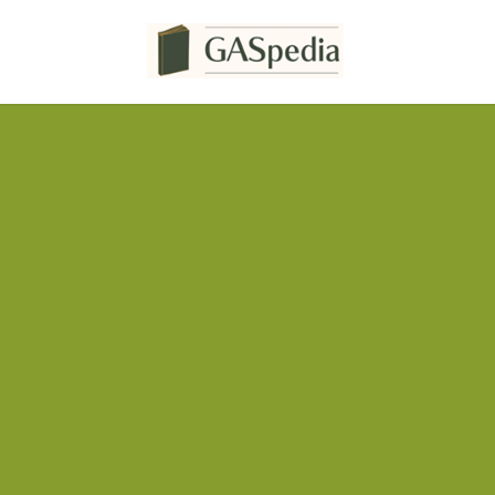
コ
ナ
ン
ビ
テ
ゲ
ン
ー
ツ
シ
へ
ョ
ス
ン
キ
に
ッ
移
プ
動