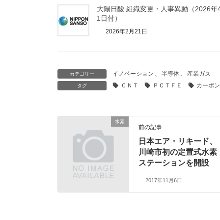
大陽日酸 組織変更・人事異動（2026年
1日付）
2026年2月21日
イノベーション
、
半導体
、
産業ガス
カテゴリー
ＣＮＴ
ＰＣＴＦＥ
カーボン
タグ
水素
前の記事
日本エア・リキード、
川崎市初の定置式水素
ステーションを開設
2017年11月6日