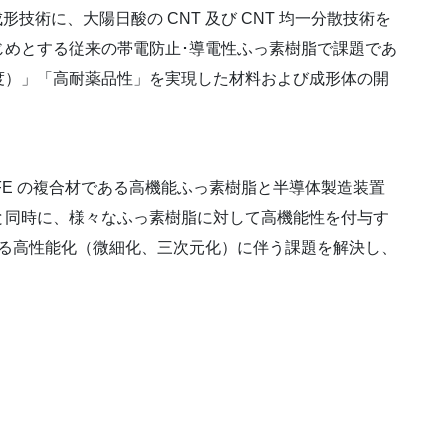
形技術に、大陽日酸の CNT 及び CNT 均一分散技術を
じめとする従来の帯電防止･導電性ふっ素樹脂で課題であ
度）」「高耐薬品性」を実現した材料および成形体の開
 PCTFE の複合材である高機能ふっ素樹脂と半導体製造装置
と同時に、様々なふっ素樹脂に対して高機能性を付与す
なる高性能化（微細化、三次元化）に伴う課題を解決し、