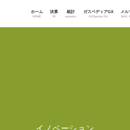
ホーム
決算
統計
ガスペディアGX
メル
HOME
IR
statistics
GASpedia GX
MAIL 
イノベーション