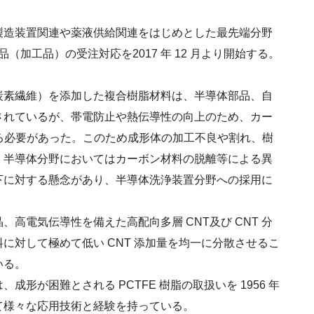
造装置関連や薬液供給関連をはじめとした最先端分野
加工品）の受注対応を2017 年 12 月より開始する。
素繊維）を添加した複合樹脂材料は、半導体部品、自
されているが、帯電防止や熱伝導性の向上のため、カー
する必要があった。このため成形体の加工不良や割れ、樹
、半導体分野においてはカーボン材料の脱離等による異
下に対する懸念があり、半導体洗浄装置分野への採用に
電気伝導性を備えた高配向多層 CNT及び CNT 分
に対して極めて低い CNT 添加量を均一に分散させるこ
いる。
が困難とされる PCTFE 樹脂の取扱いを 1956 年
て様々な応用技術と経験を持っている。