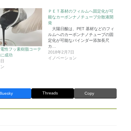
ＰＥＴ基材のフィルムへ固定化が可
能なカーボンナノチューブ分散液開
発
大陽日酸は、PET 基材などのフィ
ルムへのカーボンナノチューブの固
定化が可能なバインダー添加長尺
カ…
導電性フッ素樹脂コーテ
2018年2月7日
発に成功
イノベーション
5日
ョン
Threads
Bluesky
Copy