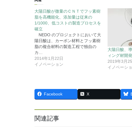
大陽日酸が微量のＣＮＴでフッ素樹
脂を高機能化、添加量は従来の
1/1000、低コストの製造プロセスを
確立
NEDO のプロジェクトにおいて大
陽日酸は、カーボン材料とフッ素樹
脂の複合材料の製造工程で独自の
大陽日酸、
カ…
ィング材開
2014年1月22日
2019年3月2
イノベーション
イノベーシ
Facebook
X
関連記事