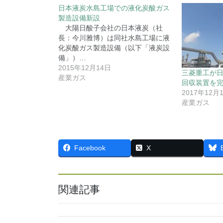
日本液炭水島工場での液化炭酸ガス
製造設備新設
大陽日酸子会社の日本液炭（社
長：今川雅博）は同社水島工場に液
化炭酸ガス製造設備（以下「液炭設
備」）…
2015年12月14日
三菱重工が日
産業ガス
回収装置を
2017年12月
産業ガス
Facebook
X
関連記事