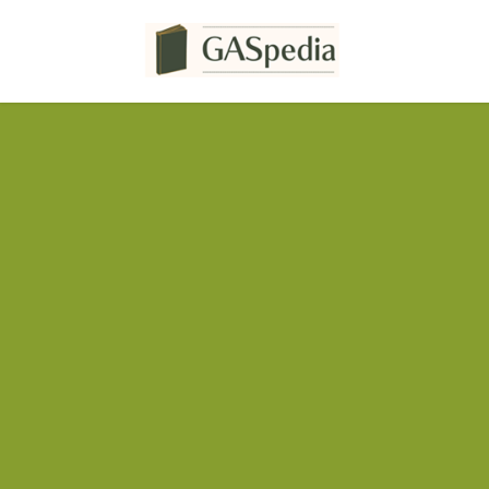
コ
ナ
ン
ビ
テ
ゲ
ン
ー
ツ
シ
へ
ョ
ス
ン
キ
に
ッ
移
プ
動