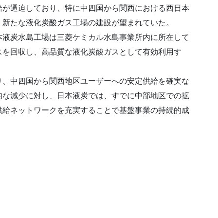
給が逼迫しており、特に中四国から関西における西日本
、新たな液化炭酸ガス工場の建設が望まれていた。
液炭水島工場は三菱ケミカル水島事業所内に所在して
スを回収し、高品質な液化炭酸ガスとして有効利用す
、中四国から関西地区ユーザーへの安定供給を確実な
的な減少に対し、日本液炭では、すでに中部地区での拡
供給ネットワークを充実することで基盤事業の持続的成