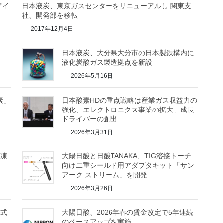
アイ
日本液炭、東京ガスセンターをリニューアルし 関東支
社、開発部を移転
2017年12月4日
日本液炭、大分県大分市の日本製鉄構内に
液化炭酸ガス製造拠点を新設
2026年5月16日
素」
日本酸素HDの重点戦略は産業ガス収益力の
強化、エレクトロニクス事業の拡大、成長
ドライバーの創出
2026年3月31日
「凍
大陽日酸と日酸TANAKA、TIG溶接トーチ
向け二重シールド用アダプタキット「サン
アーク ストリーム」を開発
2026年3月26日
ハ式
大陽日酸、2026年春の賃金改定で5年連続
のベースアップを実施