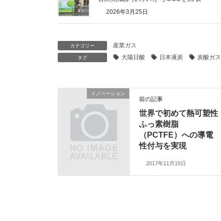
2026年3月25日
産業ガス
カテゴリー
大陽日酸
日本液炭
炭酸ガス
タグ
イノベーション
前の記事
世界で初めて熱可塑性
ふっ素樹脂
（PCTFE）への導電
性付与を実現
2017年11月15日