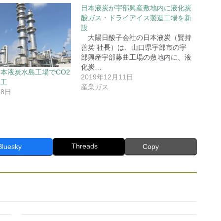
日本液炭が宇部興産敷地内に液化炭
酸ガス・ドライアイス製造工場を新
設
大陽日酸子会社の日本液炭（賢持
善英 社長）は、山口県宇部市の宇
部興産宇部藤曲工場の敷地内に、液
化炭…
本液炭水島工場でCO2
2019年12月11日
完工
産業ガス
18日
Threads
Bluesky
Copy