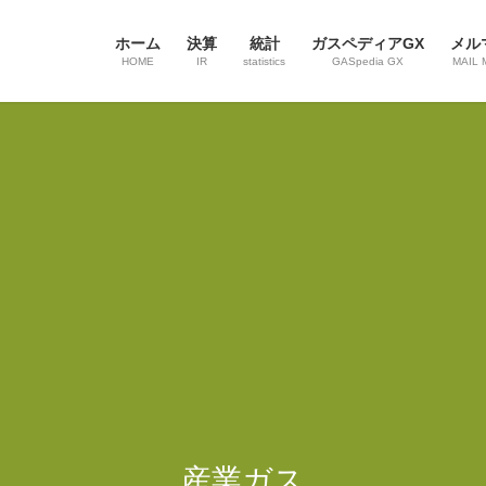
ホーム
決算
統計
ガスペディアGX
メル
HOME
IR
statistics
GASpedia GX
MAIL 
産業ガス