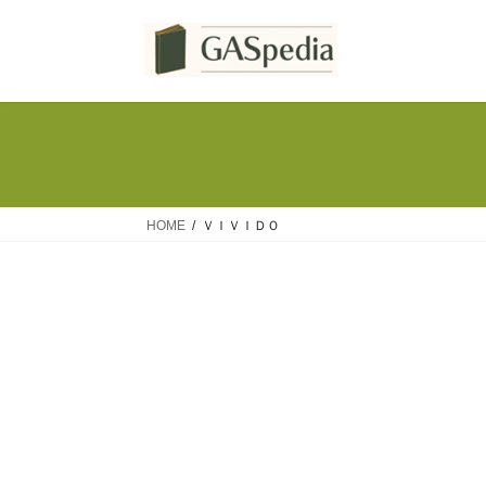
コ
ナ
ン
ビ
テ
ゲ
ン
ー
ツ
シ
へ
ョ
ス
ン
キ
に
ッ
移
HOME
ＶＩＶＩＤＯ
プ
動