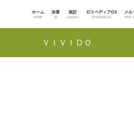
ホーム
決算
統計
ガスペディアGX
メル
HOME
IR
statistics
GASpedia GX
MAIL 
ＶＩＶＩＤＯ