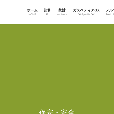
ホーム
決算
統計
ガスペディアGX
メル
HOME
IR
statistics
GASpedia GX
MAIL 
保安・安全