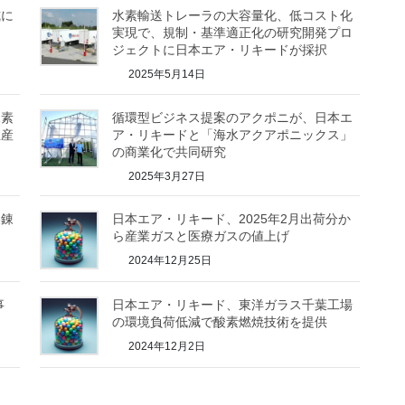
式に
水素輸送トレーラの大容量化、低コスト化
実現で、規制・基準適正化の研究開発プロ
ジェクトに日本エア・リキードが採択
2025年5月14日
水素
循環型ビジネス提案のアクポニが、日本エ
生産
ア・リキードと「海水アクアポニックス」
の商業化で共同研究
2025年3月27日
製錬
日本エア・リキード、2025年2月出荷分か
ら産業ガスと医療ガスの値上げ
2024年12月25日
事
日本エア・リキード、東洋ガラス千葉工場
の環境負荷低減で酸素燃焼技術を提供
2024年12月2日