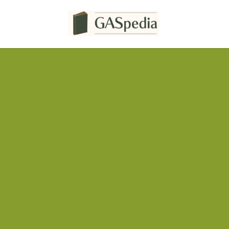
コ
ナ
ン
ビ
テ
ゲ
ン
ー
ツ
シ
へ
ョ
ス
ン
キ
に
ッ
移
プ
動