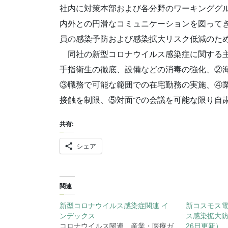
社内に対策本部および各分野のワーキンググ
内外との円滑なコミュニケーションを図って
員の感染予防および感染拡大リスク低減のた
同社の新型コロナウイルス感染症に関する主
手指衛生の徹底、設備などの消毒の強化、②海外
③職務で可能な範囲での在宅勤務の実施、④
接触を制限、⑤対面での会議を可能な限り自
共有:
シェア
関連
新型コロナウイルス感染症関連 イ
新コスモス
ンデックス
ス感染拡大防
コロナウイルス関連 産業・医療ガ
26日更新）