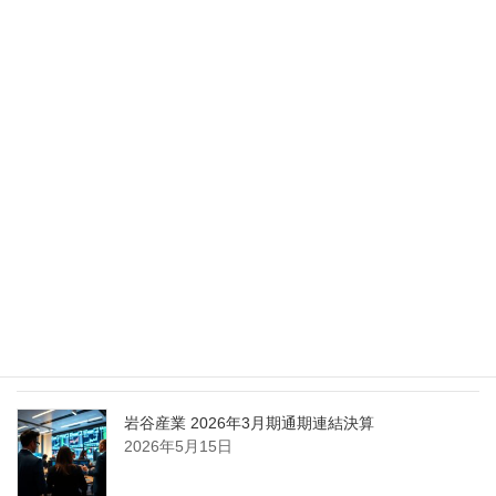
Nippon Sanso Euro-Holding、AI研究・イノベーシ
ョンへの支援で倫理やデジタル化への取り組み強
化
2026年5月27日
エア・ウォーター、経営体制を見直し業務執行を
担う取締役を一新
2026年5月25日
日本液炭、大分県大分市の日本製鉄構内に液化炭
酸ガス製造拠点を新設
2026年5月16日
岩谷産業 2026年3月期通期連結決算
2026年5月15日