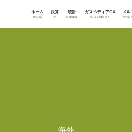
ホーム
決算
統計
ガスペディアGX
メル
HOME
IR
statistics
GASpedia GX
MAIL 
海外