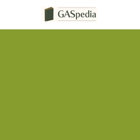
コ
ナ
ン
ビ
テ
ゲ
ン
ー
ツ
シ
へ
ョ
ス
ン
キ
に
ッ
移
プ
動