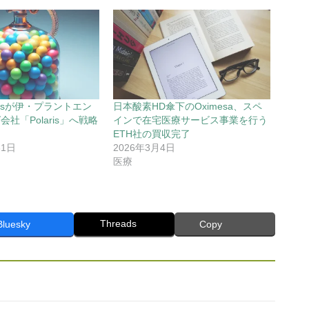
asesが伊・プラントエン
日本酸素HD傘下のOximesa、スペ
社「Polaris」へ戦略
インで在宅医療サービス事業を行う
ETH社の買収完了
31日
2026年3月4日
医療
Threads
Bluesky
Copy