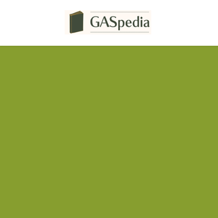
コ
ナ
ン
ビ
テ
ゲ
ン
ー
ツ
シ
へ
ョ
ス
ン
キ
に
ッ
移
プ
動