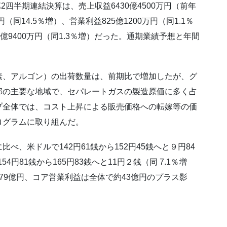
四半期連結決算は、売上収益6430億4500万円（前年
円（同14.5％増）、営業利益825億1200万円（同1.1％
億9400万円（同1.3％増）だった。通期業績予想と年間
、アルゴン）の出荷数量は、前期比で増加したが、グ
部の主要な地域で、セパレートガスの製造原価に多く占
プ全体では、コスト上昇による販売価格への転嫁等の価
ログラムに取り組んだ。
、米ドルで142円61銭から152円45銭へと９円84
円81銭から165円83銭へと11円２銭（同 7.1％増
79億円、コア営業利益は全体で約43億円のプラス影