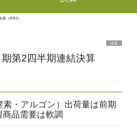
決算（IFRS）
決算
3月期第2四半期連結決算
窒素・アルゴン）出荷量は前期
製商品需要は軟調