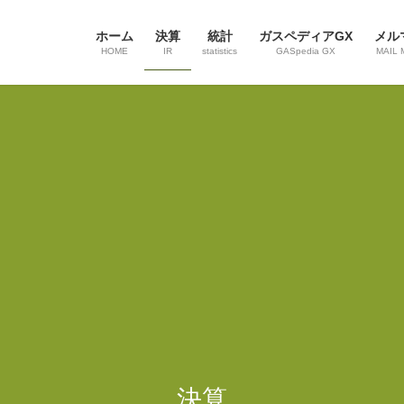
ホーム
決算
統計
ガスペディアGX
メル
HOME
IR
statistics
GASpedia GX
MAIL 
決算