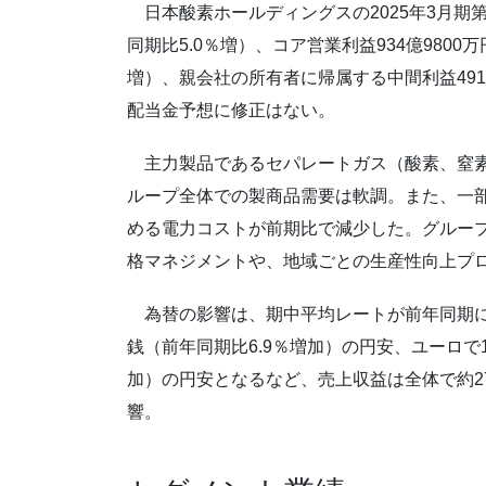
日本酸素ホールディングスの2025年3月期第2
同期比5.0％増）、コア営業利益934億9800万
増）、親会社の所有者に帰属する中間利益491
配当金予想に修正はない。
主力製品であるセパレートガス（酸素、窒素
ループ全体での製商品需要は軟調。また、一
める電力コストが前期比で減少した。グルー
格マネジメントや、地域ごとの生産性向上プ
為替の影響は、期中平均レートが前年同期に比べ
銭（前年同期比6.9％増加）の円安、ユーロで154
加）の円安となるなど、売上収益は全体で約2
響。