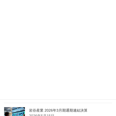
2026年5月28日
Nippon Sanso Euro-Holding、AI研究・イノベーシ
ョンへの支援で倫理やデジタル化への取り組み強
化
2026年5月27日
エア・ウォーター、経営体制を見直し業務執行を
担う取締役を一新
2026年5月25日
日本液炭、大分県大分市の日本製鉄構内に液化炭
酸ガス製造拠点を新設
2026年5月16日
岩谷産業 2026年3月期通期連結決算
2026年5月15日