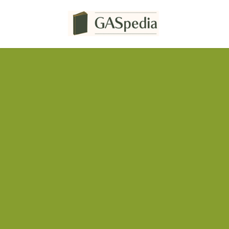
コ
ナ
ン
ビ
テ
ゲ
ン
ー
ツ
シ
へ
ョ
ス
ン
キ
に
ッ
移
プ
動