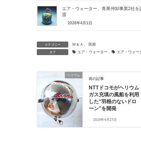
エア・ウォーター、青果仲卸事業2社を
渡
2026年4月1日
Ｍ＆Ａ
、
医療
カテゴリー
エア・ウォーター
エア・ウォー
タグ
ヘリウム
前の記事
NTTドコモがヘリウム
ガス充填の風船を利用
した“羽根のないドロ
ーン”を開発
2019年4月27日