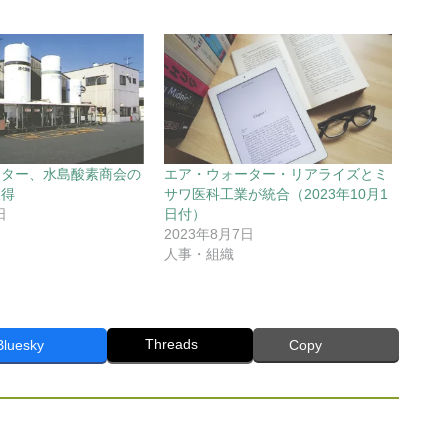
ーター、水島酸素商会の
エア・ウォーター・リアライズとミ
取得
サワ医科工業が統合（2023年10月1
日
日付）
2023年8月7日
人事・組織
Threads
Bluesky
Copy