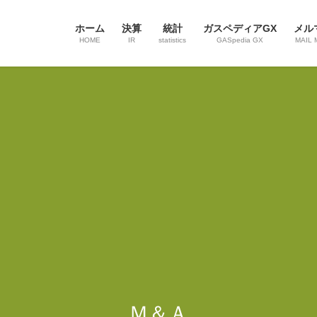
ホーム
決算
統計
ガスペディアGX
メル
HOME
IR
statistics
GASpedia GX
MAIL 
Ｍ＆Ａ