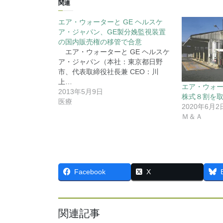
関連
エア・ウォーターと GE ヘルスケ
ア・ジャパン、GE製分娩監視装置
の国内販売権の移管で合意
エア・ウォーターと GE ヘルスケ
ア・ジャパン（本社：東京都日野
市、代表取締役社長兼 CEO：川
上…
エア・ウォ
2013年5月9日
株式８割を
医療
2020年6月2
Ｍ＆Ａ
Facebook
X
関連記事