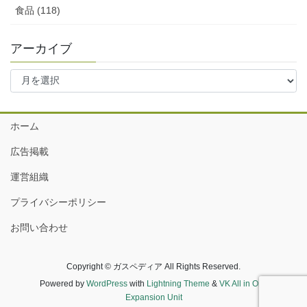
食品 (118)
アーカイブ
ア
ー
カ
イ
ホーム
ブ
広告掲載
運営組織
プライバシーポリシー
お問い合わせ
Copyright © ガスペディア All Rights Reserved.
Powered by
WordPress
with
Lightning Theme
&
VK All in One
Expansion Unit